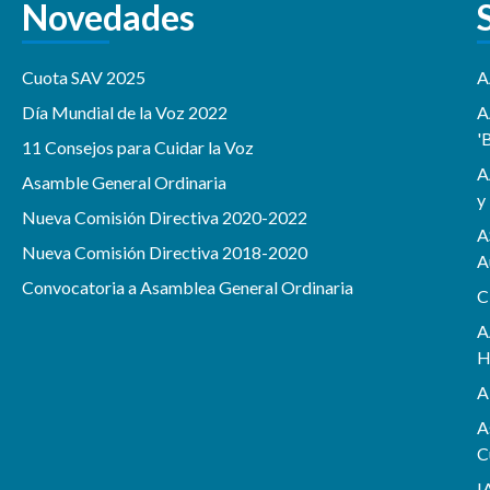
Novedades
Cuota SAV 2025
A
Día Mundial de la Voz 2022
A
'
11 Consejos para Cuidar la Voz
A
Asamble General Ordinaria
y
Nueva Comisión Directiva 2020-2022
A
Nueva Comisión Directiva 2018-2020
A
Convocatoria a Asamblea General Ordinaria
C
A
H
A
A
C
I