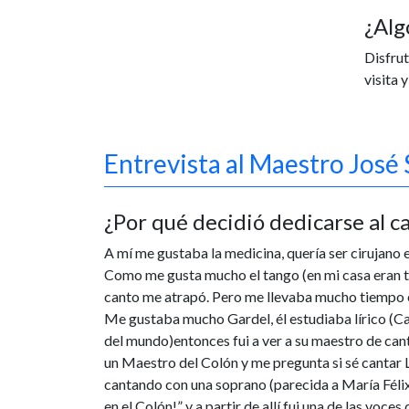
¿Alg
Disfrut
visita 
Entrevista al Maestro José
¿Por qué decidió dedicarse al c
A mí me gustaba la medicina, quería ser cirujano
Como me gusta mucho el tango (en mi casa eran t
canto me atrapó. Pero me llevaba mucho tiempo estud
Me gustaba mucho Gardel, él estudiaba lírico (Ca
del mundo)entonces fui a ver a su maestro de cant
un Maestro del Colón y me pregunta si sé cantar
cantando con una soprano (parecida a María Félix)
en el Colón!” y a partir de allí fui una de las voces