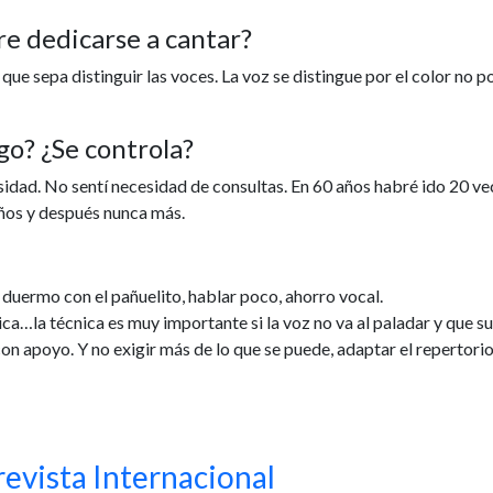
re dedicarse a cantar?
ue sepa distinguir las voces. La voz se distingue por el color no po
go? ¿Se controla?
esidad. No sentí necesidad de consultas. En 60 años habré ido 20 v
años y después nunca más.
, duermo con el pañuelito, hablar poco, ahorro vocal.
ca…la técnica es muy importante si la voz no va al paladar y que s
n apoyo. Y no exigir más de lo que se puede, adaptar el repertorio
revista Internacional