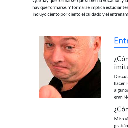
Que hay que formarse, que si bien la vocación y la
hay que formarse. Y formarse implica estudiar tea
incluyo ciento por ciento el cuidado y el entrenam
Ent
¿Cóm
imit
Descubr
hacer r
algunos
eran Ne
¿Cóm
Miro vi
grabán