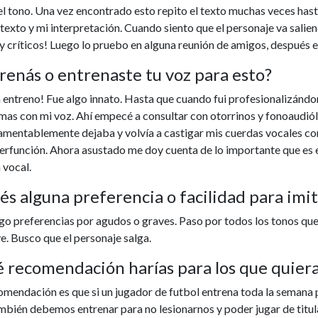
l tono. Una vez encontrado esto repito el texto muchas veces has
texto y mi interpretación. Cuando siento que el personaje va salien
 críticos! Luego lo pruebo en alguna reunión de amigos, después en
renás o entrenaste tu voz para esto?
 entreno! Fue algo innato. Hasta que cuando fui profesionalizánd
as con mi voz. Ahí empecé a consultar con otorrinos y fonoaudiólo
amentablemente dejaba y volvía a castigar mis cuerdas vocales con 
erfunción. Ahora asustado me doy cuenta de lo importante que es e
 vocal.
és alguna preferencia o facilidad para imi
o preferencias por agudos o graves. Paso por todos los tonos que
e. Busco que el personaje salga.
 recomendación harías para los que quiera
mendación es que si un jugador de futbol entrena toda la semana p
mbién debemos entrenar para no lesionarnos y poder jugar de titula