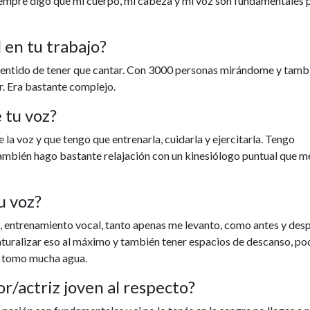
iempre digo que mi cuerpo, mi cabeza y mi voz son fundamentales 
 en tu trabajo?
l sentido de tener que cantar. Con 3000 personas mirándome y tamb
r. Era bastante complejo.
 tu voz?
e la voz y que tengo que entrenarla, cuidarla y ejercitarla. Tengo
mbién hago bastante relajación con un kinesiólogo puntual que m
u voz?
, entrenamiento vocal, tanto apenas me levanto, como antes y des
naturalizar eso al máximo y también tener espacios de descanso, po
y tomo mucha agua.
r/actriz joven al respecto?