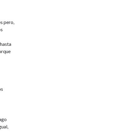
s pero,
os
 hasta
porque
os
hago
gual,