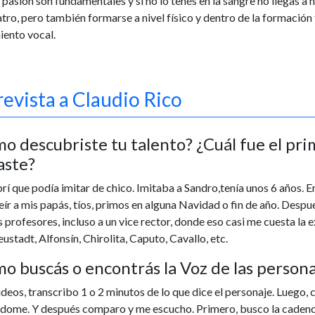
 pasión son fundamentales y si no lo tenés en la sangre no llegas a 
tro, pero también formarse a nivel físico y dentro de la formación 
iento vocal.
revista a Claudio Rico
o descubriste tu talento? ¿Cuál fue el pr
aste?
í que podía imitar de chico. Imitaba a Sandro,tenía unos 6 años. Er
eír a mis papás, tíos, primos en alguna Navidad o fin de año. Despué
 profesores, incluso a un vice rector, donde eso casi me cuesta la 
ustadt, Alfonsín, Chirolita, Caputo, Cavallo, etc.
o buscás o encontrás la Voz de las persona
deos, transcribo 1 o 2 minutos de lo que dice el personaje. Luego, 
dome. Y después comparo y me escucho. Primero, busco la cadencia