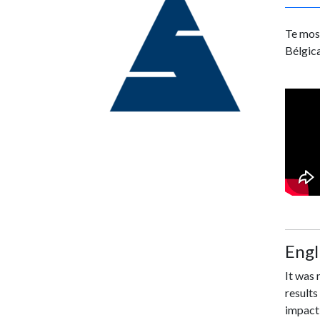
Te most
Bélgica
Engl
It was 
results
impact