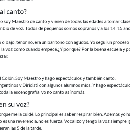
al canto?
 soy Maestro de canto y vienen de todas las edades a tomar clase
ambio de voz. Todos de pequeños somos sopranos y a los 14, 15 añ
o o bajo, tenor no, era un barítono con agudos. Yo seguí un proceso
go la voz como cuando empecé.¿Y por qué? Por la buena escuela y 
zar.
del Colón. Soy Maestro y hago espectáculos y también canto.
Argentinos y Diricisti con algunos alumnos míos. Y hago espectácul
 toda la escenografía, yo no canto así nomás.
en su voz?
porque me la cuidé. Lo principal es saber respirar bien. Además yo 
o es una reverencia, no es fuerza. Vocalizo y tengo la voz siempre i
eran las 5 de la tarde.