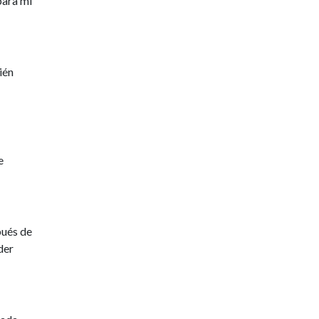
para mi
ién
e
pués de
der