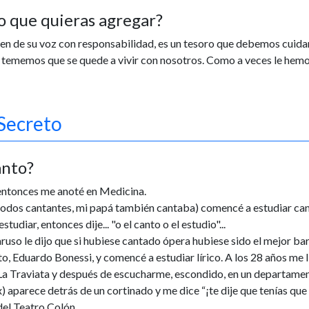
o que quieras agregar?
en de su voz con responsabilidad, es un tesoro que debemos cuidar
y tememos que se quede a vivir con nosotros. Como a veces le hemos
 Secreto
anto?
 entonces me anoté en Medicina.
odos cantantes, mi papá también cantaba) comencé a estudiar can
iar, entonces dije... "o el canto o el estudio"...
ruso le dijo que si hubiese cantado ópera hubiese sido el mejor ba
o, Eduardo Bonessi, y comencé a estudiar lírico. A los 28 años me 
 La Traviata y después de escucharme, escondido, en un departame
 aparece detrás de un cortinado y me dice “¡te dije que tenías que
 del Teatro Colón.