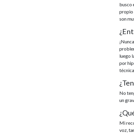
busco e
propio 
son muy
¿Ent
¡Nunca
problem
luego l
por hip
técnica
¿Ten
No teng
un grav
¿Qué
Mi reco
voz, ta