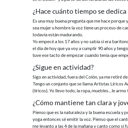
¿Hace cuánto tiempo se dedica 
Es una muy buena pregunta que me hace porque yo
sea mujer u hombre la voz tiene un proceso de c
todavía están madurando.
Yo empecé a los 17 años y no sabía si era baríton
el día de hoy que ya voy a cumplir 90 años y ten
tuve ese tacto de empezar cuando tenía que empe
¿Sigue en actividad?
Sigo en actividad, fuera del Colón, ya me retiré 
Tengo un conjunto que se llama Artistas Líricos 
(líricos). Yo llevo todo, la ropa, muebles…le armo
¿Cómo mantiene tan clara y jov
Pienso que es la naturaleza y la buena escuela y 
yoga entonces sé emitir la voz. Pienso que el cant
me levanto a las 4 de la mañana y canto como si fu